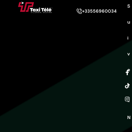
S
+33556960034
u
i
v
e
z
-
N