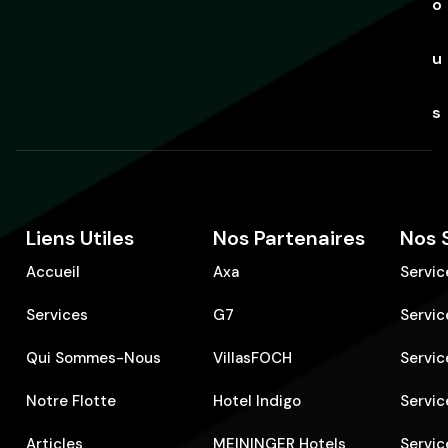
o
u
s
Liens Utiles
Nos Partenaires
Nos 
Accueil
Axa
Servic
Services
G7
Servic
Qui Sommes-Nous
VillasFOCH
Servic
Notre Flotte
Hotel Indigo
Servic
Articles
MEININGER Hotels
Servic