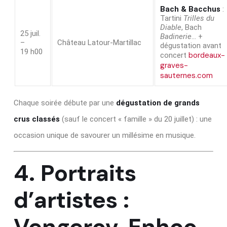
Bach & Bacchus
:
Tartini
Trilles du
Diable
, Bach
25 juil.
Badinerie
… +
–
Château Latour‑Martillac
dégustation avant
19 h00
bordeaux-
concert
graves-
sauternes.com
Chaque soirée débute par une
dégustation de grands
crus classés
(sauf le concert « famille » du 20 juillet) : une
occasion unique de savourer un millésime en musique.
4. Portraits
d’artistes :
Vengerov, Enhco