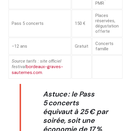
PMR
Places
réservées,
Pass 5 concerts
150 €
dégustation
offerte
Concerts
–12 ans
Gratuit
famille
Source tarifs : site officiel
bordeaux-graves-
festival
sauternes.com
.
Astuce
: le Pass
5 concerts
équivaut à 25 € par
soirée, soit une
économie de 17 %