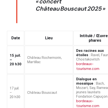
« concert
Château Bouscaut 2025 »
Intitulé / Œuvr
Date
Lieu
phares
Des racines aux
étoiles
: Ravel, Faur
15 juil.
Château Rochemorin,
Chostakovitch
–
Martillac
bordeaux-
20 h30
tourisme.com
Dialogue en
mosaïque
: Bach,
Mozart, Say, Ramea
17 juil.
jeunes lauréats
–
Château Bouscaut
Fondation Capuçon
20 h30
bordeaux-
tourisme.com