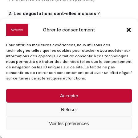
2. Les dégustations sont‑elles incluses ?
Oui, hors concert famille du 20 juillet. Une coupe de Graves
Gérer le consentement
blanc vous est offerte (
mot‑clé : dégustation vin Graves
festival
).
Pour offrir les meilleures expériences, nous utilisons des
technologies telles que les cookies pour stocker et/ou accéder aux
informations des appareils. Le fait de consentir à ces technologies
3. Taxi Télé prend‑il la CB ?
nous permettra de traiter des données telles que le comportement
de navigation ou les ID uniques sur ce site. Le fait de ne pas
Oui, toutes les courses
taxi nuit Bordeaux
acceptent CB,
consentir ou de retirer son consentement peut avoir un effet négatif
Apple Pay et paiements sans contact.
sur certaines caractéristiques et fonctions.
4. Y a‑t‑il des navettes depuis la gare Saint‑Jean ?
Accepter
Un TER + navette festival circule vers Cérons ; sinon, un
Refuser
taxi Bordeaux gare
reste l’option la plus directe.
Voir les préférences
5. Les concerts sont‑ils accessibles PMR ?
Tous les sites disposent de rampes d’accès ; mentionnez