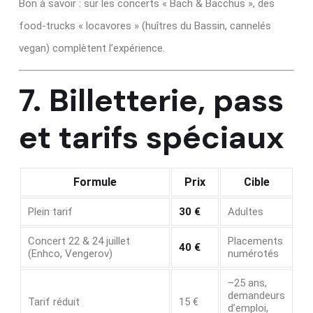
Bon à savoir : sur les concerts « Bach & Bacchus », des
food‑trucks « locavores » (huîtres du Bassin, cannelés
vegan) complètent l’expérience.
7. Billetterie, pass
et tarifs spéciaux
Formule
Prix
Cible
Plein tarif
30 €
Adultes
Concert 22 & 24 juillet
Placements
40 €
(Enhco, Vengerov)
numérotés
–25 ans,
demandeurs
Tarif réduit
15 €
d’emploi,