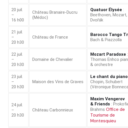
20 juil.
Quatuor Élysée
:
Château Branaire‑Ducru
–
Beethoven, Mozart,
(Médoc)
16 h00
Dvořák
21 juil.
Barocco Tango Tr
–
Château de France
Bach & Piazzolla
20 h30
22 juil.
Mozart Paradoxe
:
–
Domaine de Chevalier
Thomas Enhco pia
20 h30
& orchestre
23 juil.
Le chant du piano
–
Maison des Vins de Graves
Chopin, Schubert
20 h30
(Véronique Bonnec
Maxim Vengerov
& Friends
: Prokofi
24 juil.
Office de
Brahms
–
Château Carbonnieux
Tourisme de
20 h30
Montesquieu