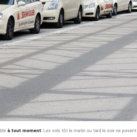
ible
à tout moment
. Les vols tôt le matin ou tard le soir ne pos